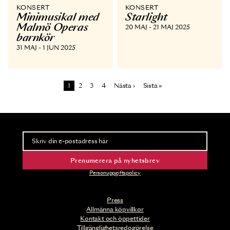
KONSERT
KONSERT
Minimusikal med
Starlight
Malmö Operas
20 MAJ - 21 MAJ 2025
barnkör
31 MAJ - 1 JUN 2025
Paginering
Sida
Sida
Sida
Sida
Nästa sida
Sista sidan
1
2
3
4
Nästa ›
Sista »
Nyhetsbrev
Ta del av förhandsinformation och biljettsläpp.
Prenumerera på nyhetsbrev
Personuppgiftspolicy
Press
Allmänna köpvillkor
Kontakt och öppettider
Tillgänglighetsredogörelse