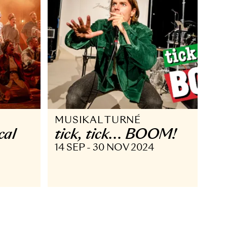
MUSIKAL TURNÉ
he musical
tick, tick… BO