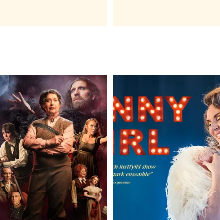
USIKAL TURNÉ
OPERA MU
he last five years
OCH FAMIL
Vinteryr
 JAN - 21 APR 2024
16 DEC - 4 