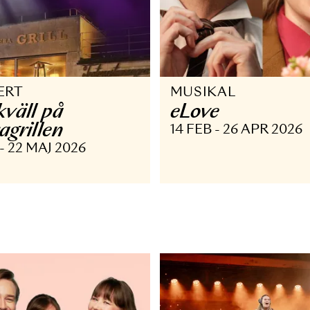
ONSERT
MUSIKAL
cenkväll på
eLove
peragrillen
14 FEB - 26
 MAJ - 22 MAJ 2026