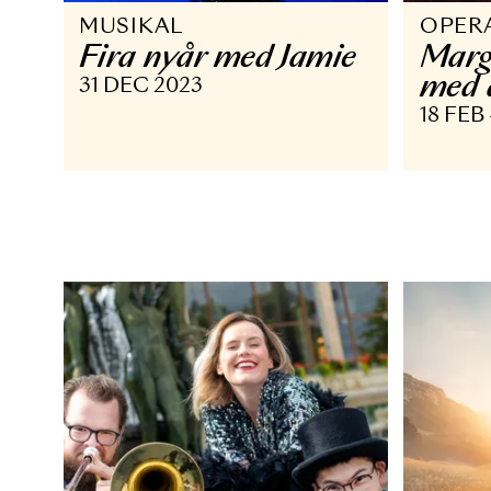
MUSIKAL
O
Fira nyår med Jamie
M
m
31 DEC 2023
18