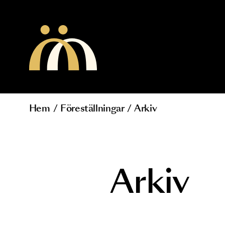
Hoppa till huvudinnehåll
Hem
/
Föreställningar
/
Arkiv
Länkstig
Arkiv