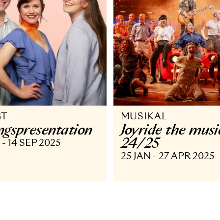
VRIGT
MUSIKAL
äsongs­presentation
Joyride t