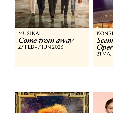
MUSIKAL
K
Come from away
S
O
27 FEB - 7 JUN 2026
21