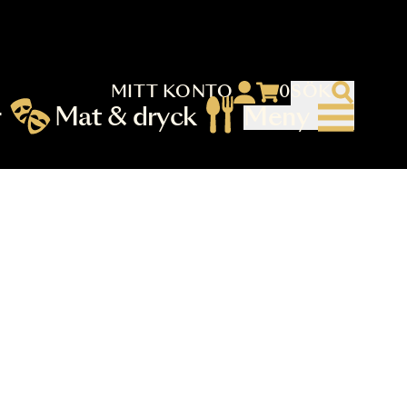
MITT KONTO
 menu)
llningar
Mat & dryck
Me
nu (primary) SV