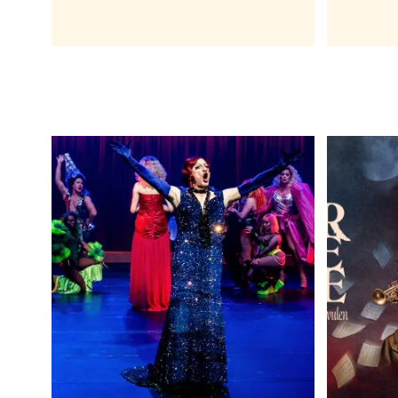
MUSIKAL
M
Next to normal
T
15 MAR - 1 JUN 2024
27