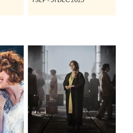
SIKAL BARN
MUSIKAL BARN OC
J
FAMILJ
a
Everybody's Talk
About Jamie
FEB 2024
1 SEP - 31 DEC 2023