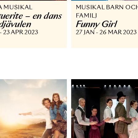
PERA MUSIKAL
MUSIKAL 
arguerite – en dans
FAMILJ
ed djävulen
Funny Gi
 FEB - 23 APR 2023
27 JAN - 26