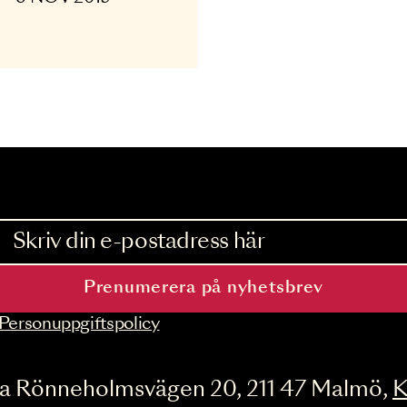
ANS
layground
 OKT - 6 NOV 2015