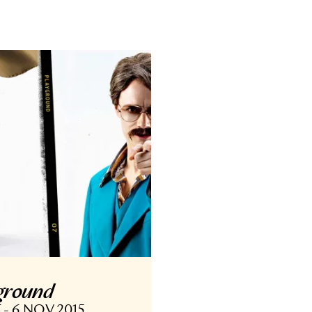
ANS
DANS
elonging
the feeli
 OKT - 11 NOV 2018
28 OKT - 22