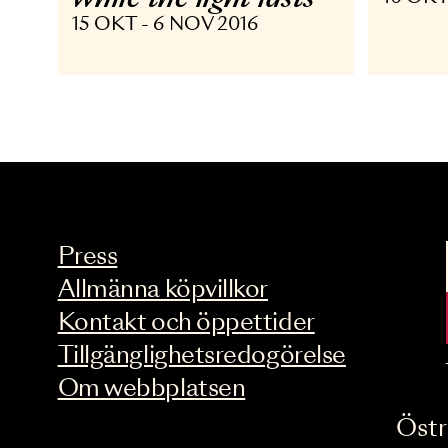
DANS
D
To see the world
P
while the light lasts
10
15 OKT - 6 NOV 2016