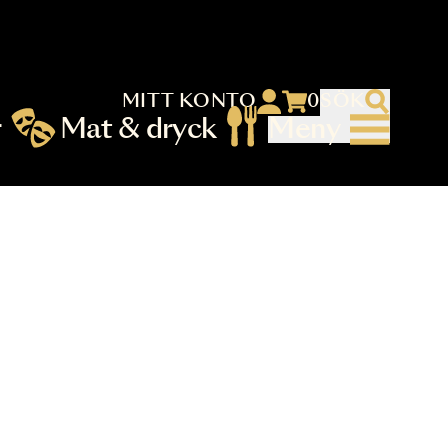
MITT KONTO
 menu)
llningar
Mat & dryck
Me
nu (primary) SV