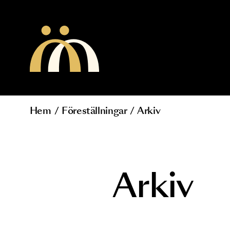
Hoppa till huvudinnehåll
Hem
/
Föreställningar
/
Arkiv
Länkstig
Arkiv