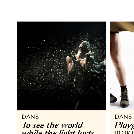
DANS
D
AKT: Dansworkshop
B
och Dance Battle
13
9 DEC 2018