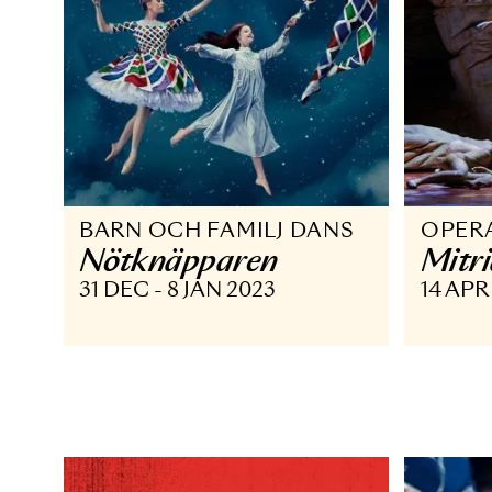
BARN OCH FAMILJ DANS
O
Nötknäpparen
M
31 DEC - 8 JAN 2023
14