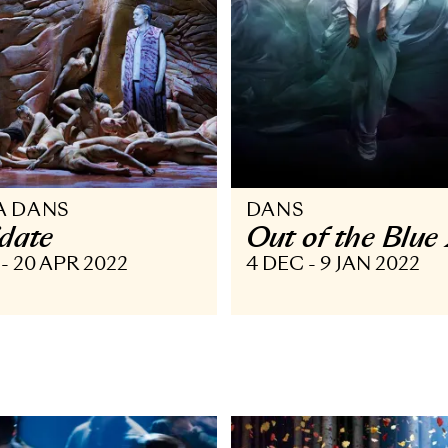
PERA DANS
DANS
itridate
Out of t
 APR - 20 APR 2022
4 DEC - 9 J