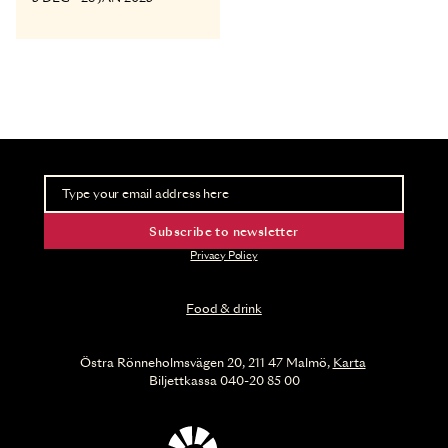
Newsletter
Take part of advance information and ticket releases
Subscribe to newsletter
Privacy Policy
Food & drink
Östra Rönneholmsvägen 20, 211 47 Malmö,
Karta
Biljettkassa 040-20 85 00