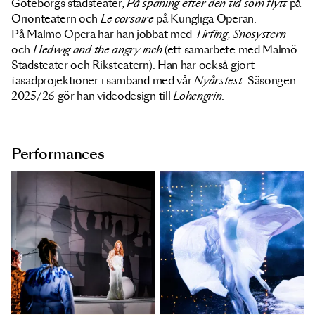
Göteborgs stadsteater,
På spaning efter den tid som flytt
på
Orionteatern och
Le corsaire
på Kungliga Operan.
På Malmö Opera har han jobbat med
Tirfing, Snösystern
och
Hedwig and the angry inch
(ett samarbete med Malmö
Stadsteater och Riksteatern). Han har också gjort
fasadprojektioner i samband med vår
Nyårsfest
. Säsongen
2025/26 gör han videodesign till
Lohengrin
.
Performances