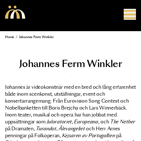
Skip to main content
Home
/
Johannes Ferm Winkler
Breadcrumb
Johannes Ferm Winkler
Johannes är videokonstnär med en bred och lång erfarenhet
både inom scenkonst, utställningar, event och
konsertarrangemang. Från Eurovision Song Contest och
Nobelbanketten till Boris Brejcha och Lars Winnerbäck.
Inom teater, musikal och opera har han jobbat med
uppsättningar som
Juloratoriet
,
Europeana
, och
The Nether
på Dramaten,
Turandot
,
Ålevangeliet
och Herr Arnes
penningar på Folkoperan,
Kejsaren av Portugallien
på