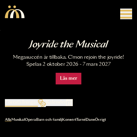
Hoppa till huvudinnehåll
Joyride the Musical
Megasuccén är tillbaka. C'mon rejoin the joyride!
Spelas 2 oktober 2026 - 7 mars 2027
Läs mer
Föreställningar
Kalender
Val av kategori uppdaterar innehållet automatiskt
Alla
Musikal
Opera
Barn och familj
Konsert
Turné
Dans
Övrigt