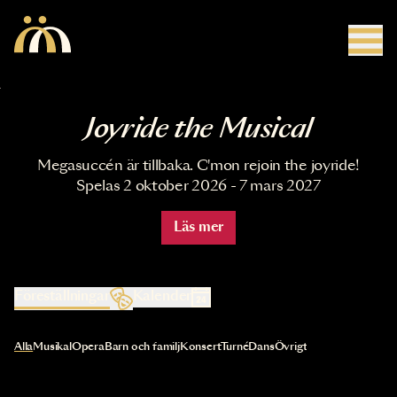
Hoppa till huvudinnehåll
Joyride the Musical
Megasuccén är tillbaka. C'mon rejoin the joyride!
Spelas 2 oktober 2026 - 7 mars 2027
Läs mer
Föreställningar
Kalender
Val av kategori uppdaterar innehållet automatiskt
Alla
Musikal
Opera
Barn och familj
Konsert
Turné
Dans
Övrigt