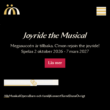
Hoppa till huvudinnehåll
Joyride the Musical
Megasuccén är tillbaka. C'mon rejoin the joyride!
Spelas 2 oktober 2026 - 7 mars 2027
Läs mer
Föreställningar
Kalender
Val av kategori uppdaterar innehållet automatiskt
Alla
Musikal
Opera
Barn och familj
Konsert
Turné
Dans
Övrigt