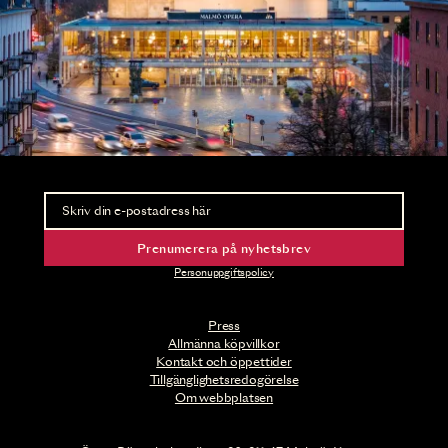
Nyhetsbrev
Ta del av förhandsinformation och biljettsläpp.
Prenumerera på nyhetsbrev
Personuppgiftspolicy
Press
Allmänna köpvillkor
Kontakt och öppettider
Tillgänglighetsredogörelse
Om webbplatsen