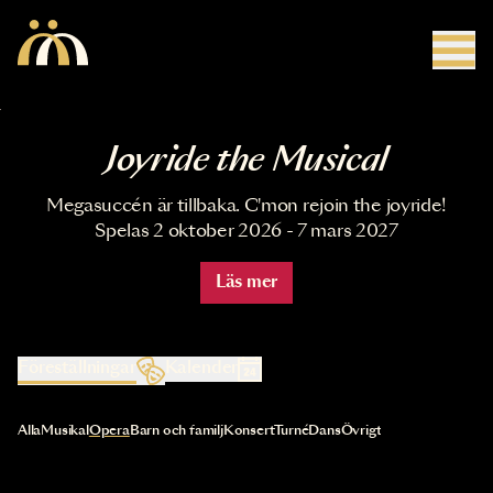
Hoppa till huvudinnehåll
Joyride the Musical
Megasuccén är tillbaka. C'mon rejoin the joyride!
Spelas 2 oktober 2026 - 7 mars 2027
Läs mer
Föreställningar
Kalender
Val av kategori uppdaterar innehållet automatiskt
Alla
Musikal
Opera
Barn och familj
Konsert
Turné
Dans
Övrigt