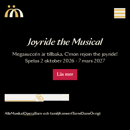
Hoppa till huvudinnehåll
Joyride the Musical
Megasuccén är tillbaka. C'mon rejoin the joyride!
Spelas 2 oktober 2026 - 7 mars 2027
Läs mer
Föreställningar
Kalender
Val av kategori uppdaterar innehållet automatiskt
Alla
Musikal
Opera
Barn och familj
Konsert
Turné
Dans
Övrigt