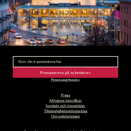
Nyhetsbrev
Ta del av förhandsinformation och biljettsläpp.
Prenumerera på nyhetsbrev
Personuppgiftspolicy
Press
Allmänna köpvillkor
Kontakt och öppettider
Tillgänglighetsredogörelse
Om webbplatsen