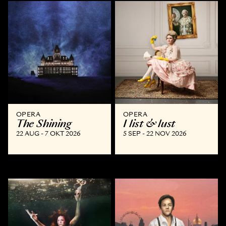
OPERA
OPERA
The Shining
I list & lust
22 AUG - 7 OKT 2026
5 SEP - 22 NOV 2026