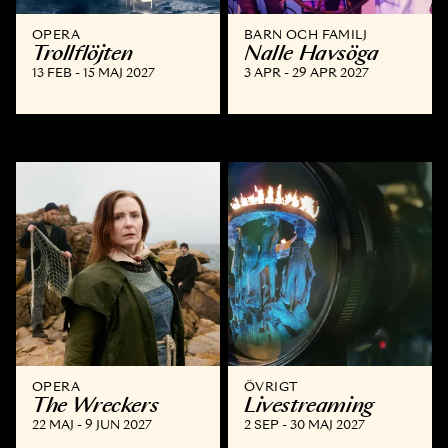
OPERA
BARN OCH FAMILJ
Trollflöjten
Nalle Havsöga
13 FEB - 15 MAJ 2027
3 APR - 29 APR 2027
OPERA
ÖVRIGT
The Wreckers
Livestreaming
22 MAJ - 9 JUN 2027
2 SEP - 30 MAJ 2027