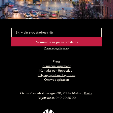
Nyhetsbrev
Ta del av förhandsinformation och biljettsläpp.
Prenumerera på nyhetsbrev
Personuppgiftspolicy
Press
Allmänna köpvillkor
Kontakt och öppettider
Tillgänglighetsredogörelse
Om webbplatsen
Östra Rönneholmsvägen 20, 211 47 Malmö,
Karta
Biljettkassa 040-20 85 00