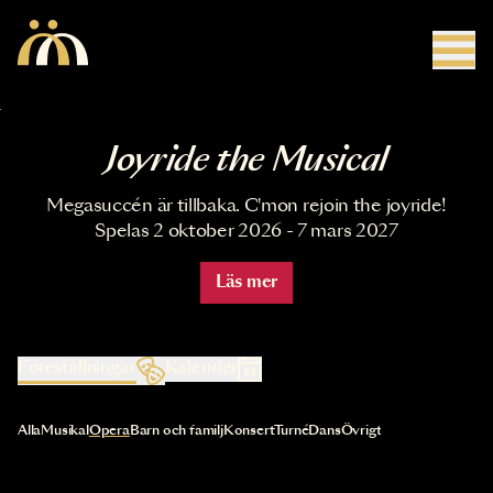
Hoppa till huvudinnehåll
Joyride the Musical
Megasuccén är tillbaka. C'mon rejoin the joyride!
Spelas 2 oktober 2026 - 7 mars 2027
Läs mer
Föreställningar
Kalender
Val av kategori uppdaterar innehållet automatiskt
Alla
Musikal
Opera
Barn och familj
Konsert
Turné
Dans
Övrigt