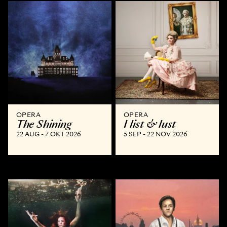
OPERA
OPERA
The Shining
I list & lust
22 AUG - 7 OKT 2026
5 SEP - 22 NOV 2026