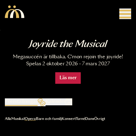
Hoppa till huvudinnehåll
Joyride the Musical
Megasuccén är tillbaka. C'mon rejoin the joyride!
Spelas 2 oktober 2026 - 7 mars 2027
Läs mer
Föreställningar
Kalender
Val av kategori uppdaterar innehållet automatiskt
Alla
Musikal
Opera
Barn och familj
Konsert
Turné
Dans
Övrigt