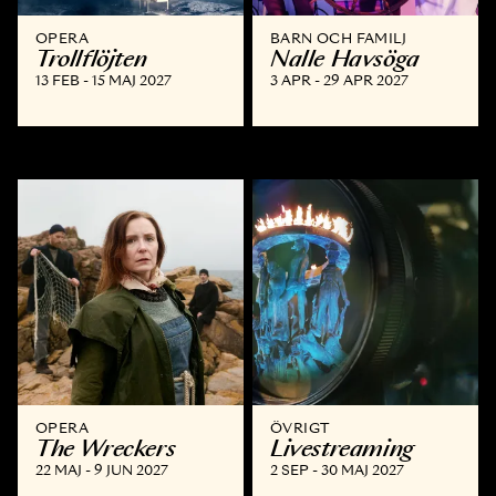
OPERA
BARN OCH FAMILJ
Trollflöjten
Nalle Havsöga
13 FEB - 15 MAJ 2027
3 APR - 29 APR 2027
OPERA
ÖVRIGT
The Wreckers
Livestreaming
22 MAJ - 9 JUN 2027
2 SEP - 30 MAJ 2027