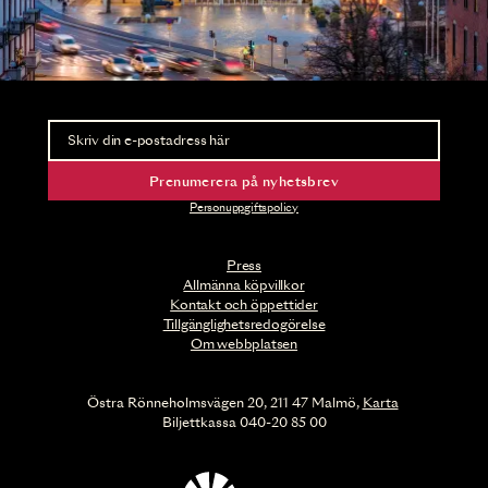
Nyhetsbrev
Ta del av förhandsinformation och biljettsläpp.
Prenumerera på nyhetsbrev
Personuppgiftspolicy
Press
Allmänna köpvillkor
Kontakt och öppettider
Tillgänglighetsredogörelse
Om webbplatsen
Östra Rönneholmsvägen 20, 211 47 Malmö,
Karta
Biljettkassa 040-20 85 00