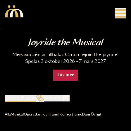
Hoppa till huvudinnehåll
Joyride the Musical
Megasuccén är tillbaka. C'mon rejoin the joyride!
Spelas 2 oktober 2026 - 7 mars 2027
Läs mer
Föreställningar
Kalender
Val av kategori uppdaterar innehållet automatiskt
Alla
Musikal
Opera
Barn och familj
Konsert
Turné
Dans
Övrigt