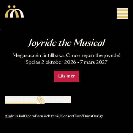
Hoppa till huvudinnehåll
Joyride the Musical
Megasuccén är tillbaka. C'mon rejoin the joyride!
Spelas 2 oktober 2026 - 7 mars 2027
Läs mer
Föreställningar
Kalender
Val av kategori uppdaterar innehållet automatiskt
Alla
Musikal
Opera
Barn och familj
Konsert
Turné
Dans
Övrigt