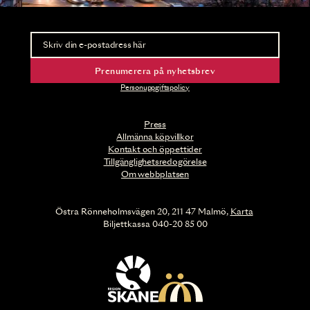
Nyhetsbrev
Ta del av förhandsinformation och biljettsläpp.
Prenumerera på nyhetsbrev
Personuppgiftspolicy
Press
Allmänna köpvillkor
Kontakt och öppettider
Tillgänglighetsredogörelse
Om webbplatsen
Östra Rönneholmsvägen 20, 211 47 Malmö,
Karta
Biljettkassa 040-20 85 00