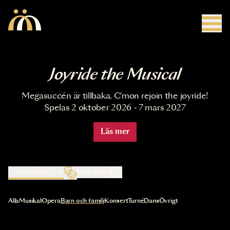
Hoppa till huvudinnehåll
Joyride the Musical
Megasuccén är tillbaka. C'mon rejoin the joyride!
Spelas 2 oktober 2026 - 7 mars 2027
Läs mer
Föreställningar
Kalender
Val av kategori uppdaterar innehållet automatiskt
Alla
Musikal
Opera
Barn och familj
Konsert
Turné
Dans
Övrigt