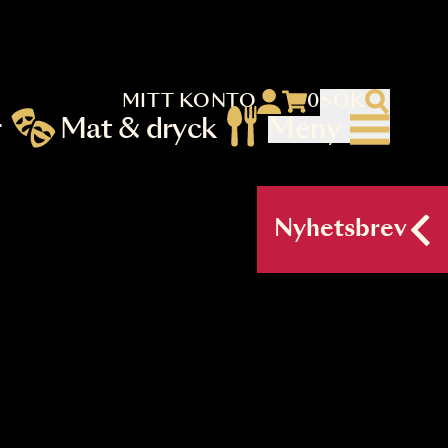
MITT KONTO
 menu)
llningar
Mat & dryck
Me
nu (primary) SV
Nyh