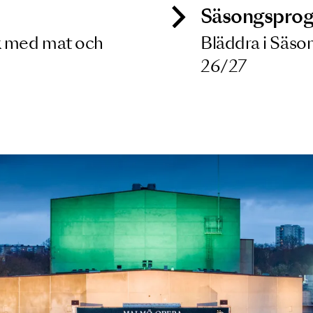
ck
Säso
 besök med mat och
Blädd
26/27