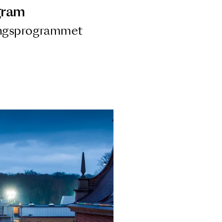
ngsprogram
ra i Säsongsprogrammet