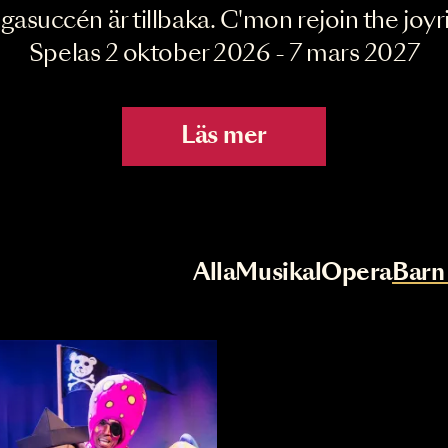
Joyride the Mu
Megasuccén är tillbaka. C'mon rejoin 
Spelas 2 oktober 2026 - 7 mar
Läs mer
r
Val av kategori
Alla
Musikal
Op