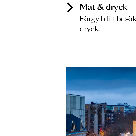
Mat & dry
Förgyll ditt
dryck.