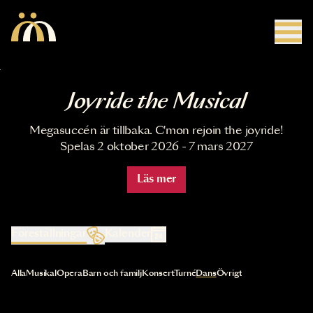
Hoppa till huvudinnehåll
Joyride the Musical
Megasuccén är tillbaka. C'mon rejoin the joyride!
Spelas 2 oktober 2026 - 7 mars 2027
Läs mer
Föreställningar
Kalender
Val av kategori uppdaterar innehållet automatiskt
Alla
Musikal
Opera
Barn och familj
Konsert
Turné
Dans
Övrigt