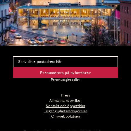
Nyhetsbrev
Ta del av förhandsinformation och biljettsläpp.
Prenumerera på nyhetsbrev
Personuppgiftspolicy
Press
Allmänna köpvillkor
Kontakt och öppettider
Tillgänglighetsredogörelse
Om webbplatsen