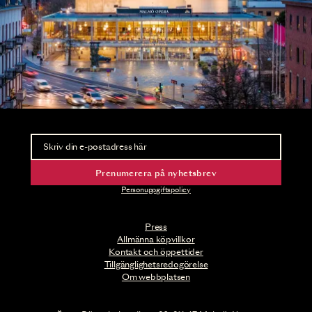
Nyhetsbrev
Ta del av förhandsinformation och biljettsläpp.
Prenumerera på nyhetsbrev
Personuppgiftspolicy
Press
Allmänna köpvillkor
Kontakt och öppettider
Tillgänglighetsredogörelse
Om webbplatsen