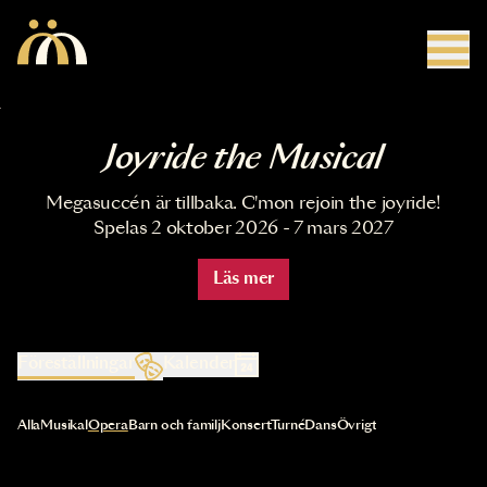
Hoppa till huvudinnehåll
Joyride the Musical
Megasuccén är tillbaka. C'mon rejoin the joyride!
Spelas 2 oktober 2026 - 7 mars 2027
Läs mer
Föreställningar
Kalender
Val av kategori uppdaterar innehållet automatiskt
Alla
Musikal
Opera
Barn och familj
Konsert
Turné
Dans
Övrigt