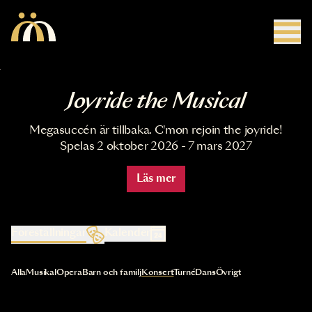
Hoppa till huvudinnehåll
Joyride the Musical
Megasuccén är tillbaka. C'mon rejoin the joyride!
Spelas 2 oktober 2026 - 7 mars 2027
Läs mer
Föreställningar
Kalender
Val av kategori uppdaterar innehållet automatiskt
Alla
Musikal
Opera
Barn och familj
Konsert
Turné
Dans
Övrigt