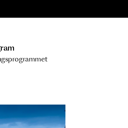
ngsprogram
ra i Säsongsprogrammet