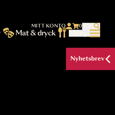
MITT KONTO
 menu)
llningar
Mat & dryck
Me
nu (primary) SV
Nyh