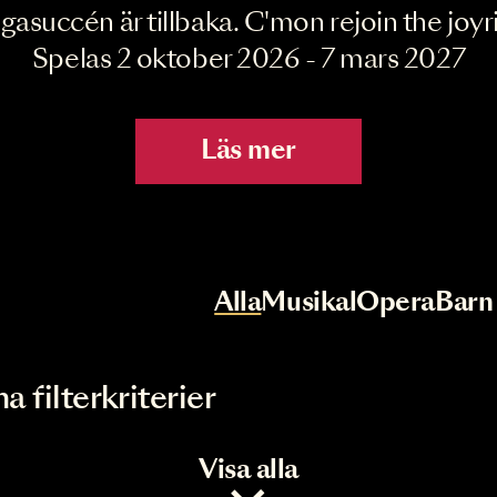
Joyride the Mu
Megasuccén är tillbaka. C'mon rejoin 
Spelas 2 oktober 2026 - 7 mar
Läs mer
r
Val av kategori
Alla
Musikal
Op