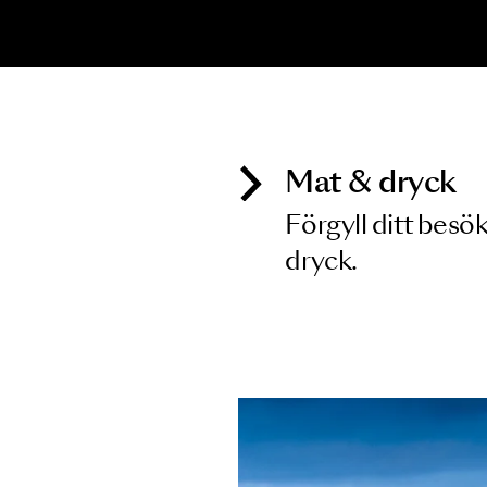
Inga föreställningar matchar
Mat & dry
Förgyll ditt
dryck.