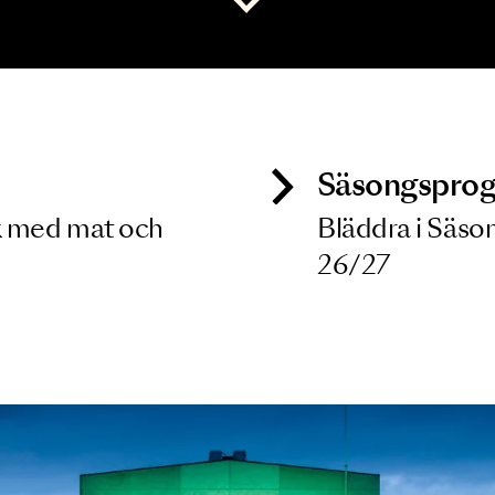
 dina filterkriterier
Visa alla
ck
Säso
 besök med mat och
Blädd
26/27