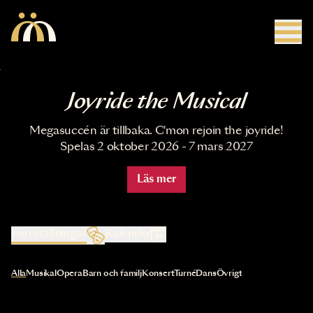
Hoppa till huvudinnehåll
Joyride the Musical
Megasuccén är tillbaka. C'mon rejoin the joyride!
Spelas 2 oktober 2026 - 7 mars 2027
Läs mer
Föreställningar
Kalender
Val av kategori uppdaterar innehållet automatiskt
Alla
Musikal
Opera
Barn och familj
Konsert
Turné
Dans
Övrigt