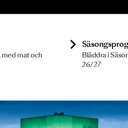
ONSERT
ozart, Britten,
elly, Elgar
8 MAJ 2027
ck
Säso