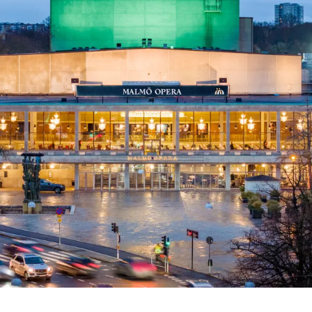
 besök med mat och
Blädd
26/27