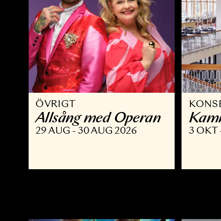
ÖVRIGT
K
Allsång med Operan
K
29 AUG - 30 AUG 2026
3 