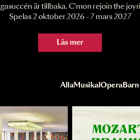
Joyride the Mu
Megasuccén är tillbaka. C'mon rejoin 
Spelas 2 oktober 2026 - 7 mar
Läs mer
r
Val av kategori
Alla
Musikal
Op