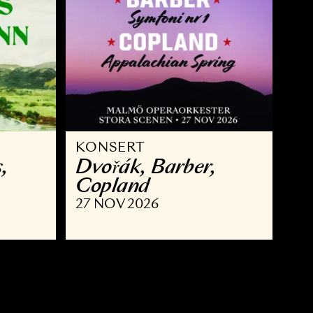
KONSERT
 Brahms,
Dvořák, Barber,
nn
Copland