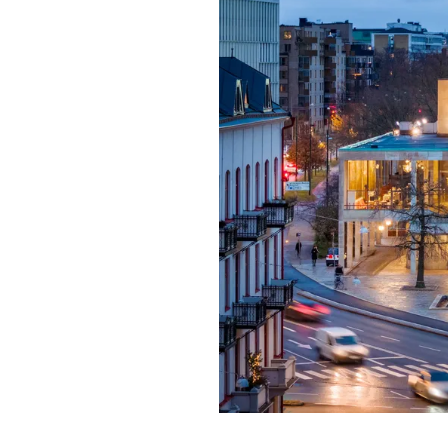
Förgyll ditt
dryck.