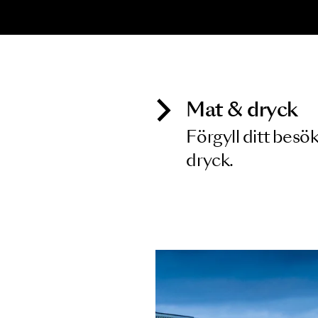
KONSERT
K
Haydn
M
K
19 FEB 2027
2
Mat & dry