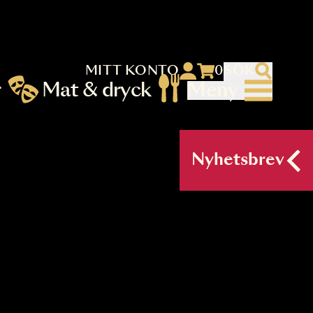
MITT KONTO
 menu)
llningar
Mat & dryck
Me
nu (primary) SV
Nyh