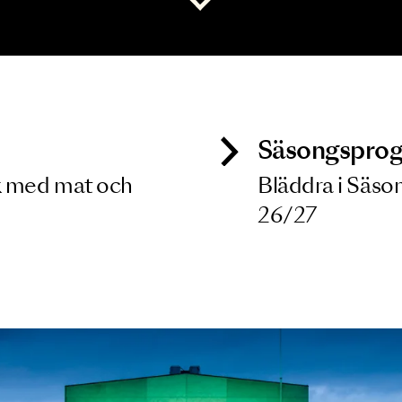
 dina filterkriterier
Visa alla
ck
Säso
 besök med mat och
Blädd
26/27