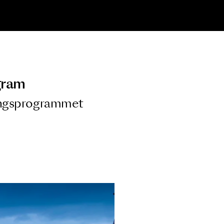
ngsprogram
ra i Säsongsprogrammet