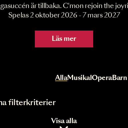
Joyride the Mu
Megasuccén är tillbaka. C'mon rejoin 
Spelas 2 oktober 2026 - 7 mar
Läs mer
r
Val av kategori
Alla
Musikal
Op