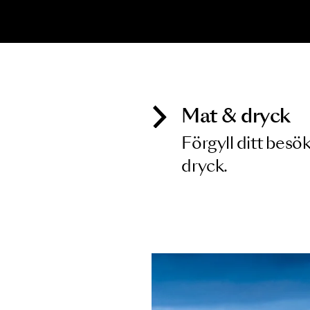
Inga föreställningar matchar
Mat & dry
Förgyll ditt
dryck.