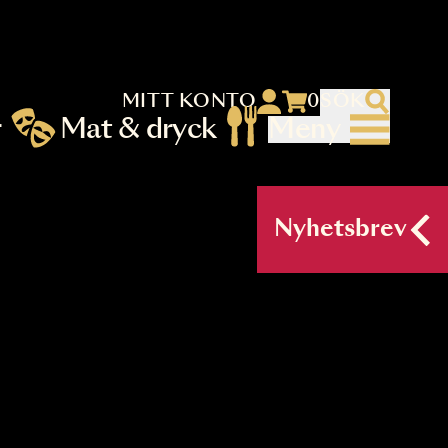
MITT KONTO
 menu)
llningar
Mat & dryck
Me
nu (primary) SV
Nyh