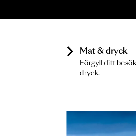
Inga föreställningar matchar
Mat & dry
Förgyll ditt
dryck.