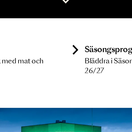
 dina filterkriterier
Visa alla
ck
Säso
 besök med mat och
Blädd
26/27