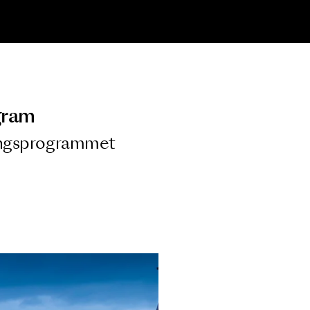
ngsprogram
ra i Säsongsprogrammet