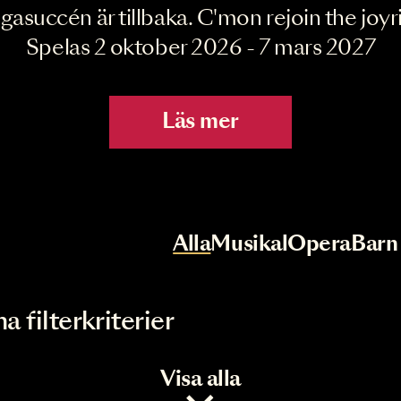
Joyride the Mu
Megasuccén är tillbaka. C'mon rejoin 
Spelas 2 oktober 2026 - 7 mar
Läs mer
r
Val av kategori
Alla
Musikal
Op