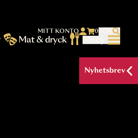
MITT KONTO
 menu)
llningar
Mat & dryck
Me
nu (primary) SV
Nyh