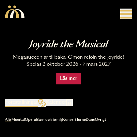
Hoppa till huvudinnehåll
Joyride the Musical
Megasuccén är tillbaka. C'mon rejoin the joyride!
Spelas 2 oktober 2026 - 7 mars 2027
Läs mer
Föreställningar
Kalender
Val av kategori uppdaterar innehållet automatiskt
Alla
Musikal
Opera
Barn och familj
Konsert
Turné
Dans
Övrigt