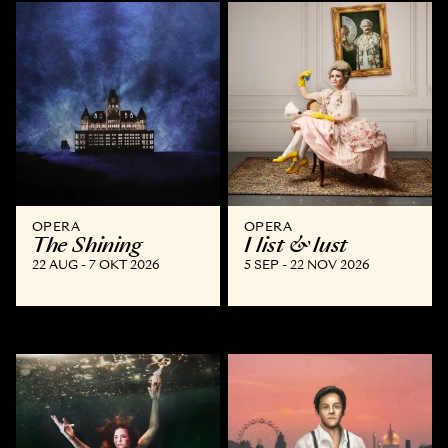
OPERA
OPERA
The Shining
I list & lust
22 AUG - 7 OKT 2026
5 SEP - 22 NOV 2026