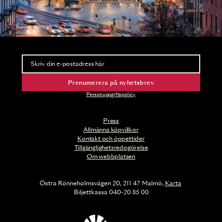
Nyhetsbrev
Ta del av förhandsinformation och biljettsläpp.
Prenumerera på nyhetsbrev
Personuppgiftspolicy
Press
Allmänna köpvillkor
Kontakt och öppettider
Tillgänglighetsredogörelse
Om webbplatsen
Östra Rönneholmsvägen 20, 211 47 Malmö,
Karta
Biljettkassa 040-20 85 00