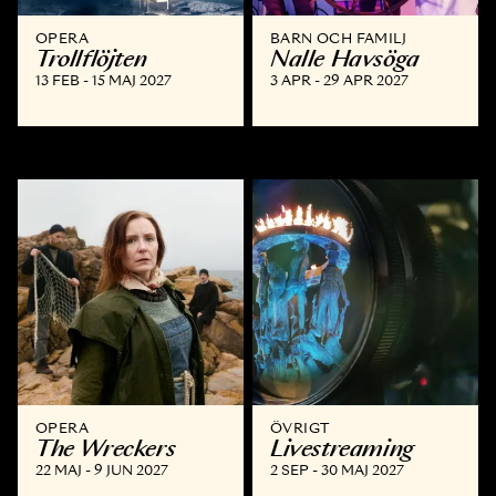
OPERA
BARN OCH FAMILJ
Trollflöjten
Nalle Havsöga
13 FEB - 15 MAJ 2027
3 APR - 29 APR 2027
OPERA
ÖVRIGT
The Wreckers
Livestreaming
22 MAJ - 9 JUN 2027
2 SEP - 30 MAJ 2027