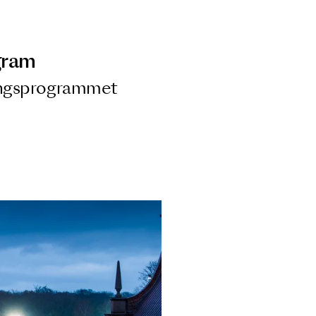
ngsprogram
ra i Säsongsprogrammet