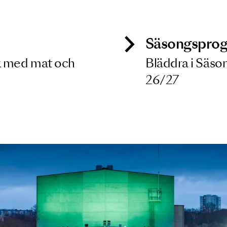
 dina filterkriterier
ck
Säso
 besök med mat och
Blädd
26/27