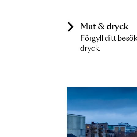
Inga föreställningar matchar
Mat & dry
Förgyll ditt
dryck.