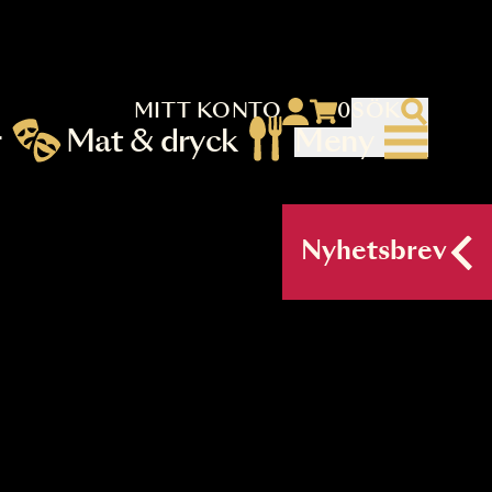
MITT KONTO
 menu)
llningar
Mat & dryck
Me
nu (primary) SV
Nyh