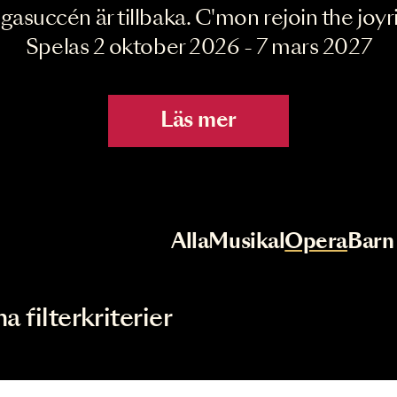
Joyride the Mu
Megasuccén är tillbaka. C'mon rejoin 
Spelas 2 oktober 2026 - 7 mar
Läs mer
r
Val av kategori
Alla
Musikal
Op