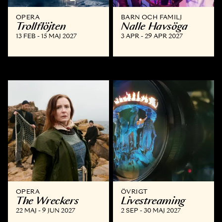
OPERA
BARN OCH FAMILJ
Trollflöjten
Nalle Havsöga
13 FEB - 15 MAJ 2027
3 APR - 29 APR 2027
OPERA
ÖVRIGT
The Wreckers
Livestreaming
22 MAJ - 9 JUN 2027
2 SEP - 30 MAJ 2027