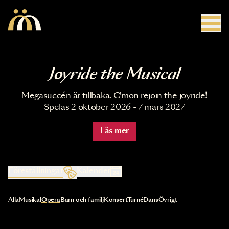
Hoppa till huvudinnehåll
Joyride the Musical
Megasuccén är tillbaka. C'mon rejoin the joyride!
Spelas 2 oktober 2026 - 7 mars 2027
Läs mer
Föreställningar
Kalender
Val av kategori uppdaterar innehållet automatiskt
Alla
Musikal
Opera
Barn och familj
Konsert
Turné
Dans
Övrigt