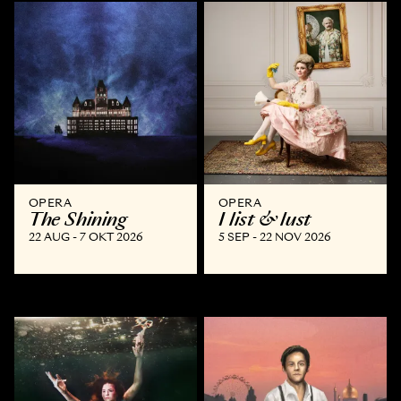
OPERA
OPERA
The Shining
I list & lust
22 AUG - 7 OKT 2026
5 SEP - 22 NOV 2026