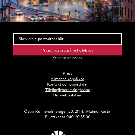
Nyhetsbrev
Ta del av förhandsinformation och biljettsläpp.
Prenumerera på nyhetsbrev
Personuppgiftspolicy
Press
Allmänna köpvillkor
Kontakt och öppettider
Tillgänglighetsredogörelse
Om webbplatsen
Östra Rönneholmsvägen 20, 211 47 Malmö,
Karta
Biljettkassa 040-20 85 00