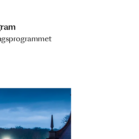
ngsprogram
ra i Säsongsprogrammet