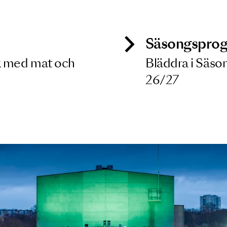
 dina filterkriterier
ck
Säso
 besök med mat och
Blädd
26/27