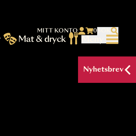
MITT KONTO
 menu)
llningar
Mat & dryck
Me
nu (primary) SV
Nyh