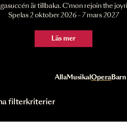
Joyride the Mu
Megasuccén är tillbaka. C'mon rejoin 
Spelas 2 oktober 2026 - 7 mar
Läs mer
r
Val av kategori
Alla
Musikal
Op