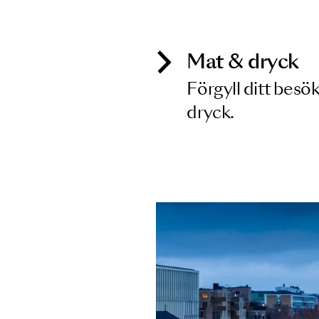
Inga föreställningar matchar
Mat & dry
Förgyll ditt
dryck.