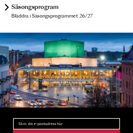
Säsongsprogram
Bläddra i Säsongsprogrammet 26/27
Nyhetsbrev
Ta del av förhandsinformation och biljettsläpp.