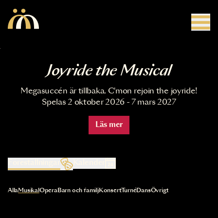
Hoppa till huvudinnehåll
Joyride the Musical
Megasuccén är tillbaka. C'mon rejoin the joyride!
Spelas 2 oktober 2026 - 7 mars 2027
Läs mer
Föreställningar
Kalender
Val av kategori uppdaterar innehållet automatiskt
Alla
Musikal
Opera
Barn och familj
Konsert
Turné
Dans
Övrigt