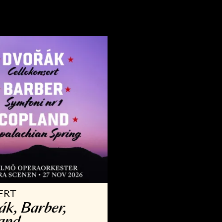
VRIGT
KONSERT
llsång med Operan
Kammar­
9 AUG - 30 AUG 2026
3 OKT - 29 