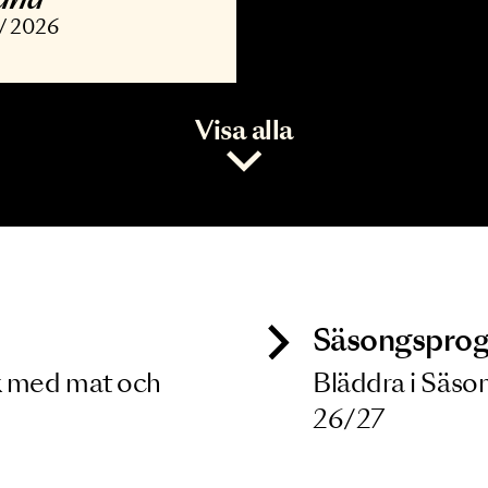
ONSERT
vořák, Barber,
opland
7 NOV 2026
Visa alla