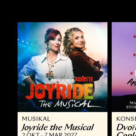
OPERA
Ö
Kvarteret Korpen
A
14 NOV - 10 JAN 2027
2