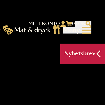
MITT KONTO
 menu)
llningar
Mat & dryck
Me
nu (primary) SV
Nyh