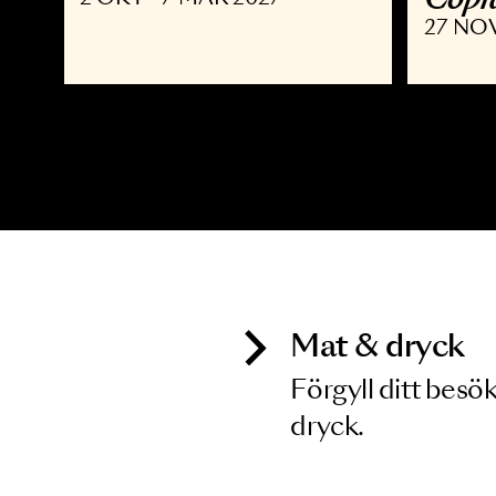
MUSIKAL
K
Joyride the Musical
D
C
2 OKT - 7 MAR 2027
2