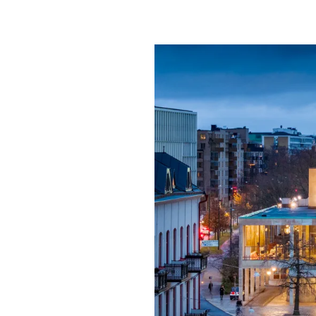
Mat & dry
Förgyll ditt
dryck.