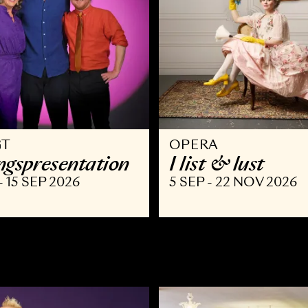
VRIGT
OPERA
äsongspresentation
I list & l
AUG - 15 SEP 2026
5 SEP - 22 