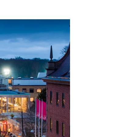
ngsprogram
ra i Säsongsprogrammet