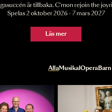
Joyride the Mu
Megasuccén är tillbaka. C'mon rejoin 
Spelas 2 oktober 2026 - 7 mar
Läs mer
r
Val av kategori
Alla
Musikal
Op