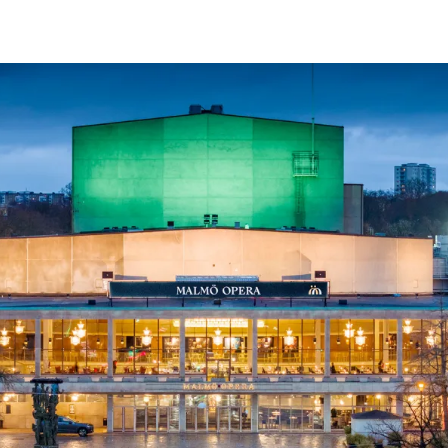
ck
Säso
 besök med mat och
Blädd
26/27