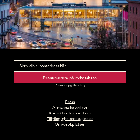
Nyhetsbrev
Ta del av förhandsinformation och biljettsläpp.
Prenumerera på nyhetsbrev
Personuppgiftspolicy
Press
Allmänna köpvillkor
Kontakt och öppettider
Tillgänglighetsredogörelse
Om webbplatsen