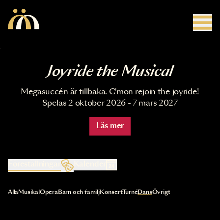
Hoppa till huvudinnehåll
Joyride the Musical
Megasuccén är tillbaka. C'mon rejoin the joyride!
Spelas 2 oktober 2026 - 7 mars 2027
Läs mer
Föreställningar
Kalender
Val av kategori uppdaterar innehållet automatiskt
Alla
Musikal
Opera
Barn och familj
Konsert
Turné
Dans
Övrigt