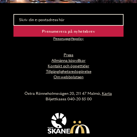
Nyhetsbrev
Ta del av förhandsinformation och biljettsläpp.
Prenumerera på nyhetsbrev
Personuppgiftspolicy
Press
Allmänna köpvillkor
Kontakt och öppettider
Tillgänglighetsredogörelse
Om webbplatsen
Östra Rönneholmsvägen 20, 211 47 Malmö,
Karta
Biljettkassa 040-20 85 00