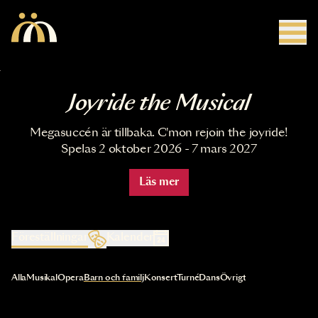
Hoppa till huvudinnehåll
Joyride the Musical
Megasuccén är tillbaka. C'mon rejoin the joyride!
Spelas 2 oktober 2026 - 7 mars 2027
Läs mer
Föreställningar
Kalender
Val av kategori uppdaterar innehållet automatiskt
Alla
Musikal
Opera
Barn och familj
Konsert
Turné
Dans
Övrigt