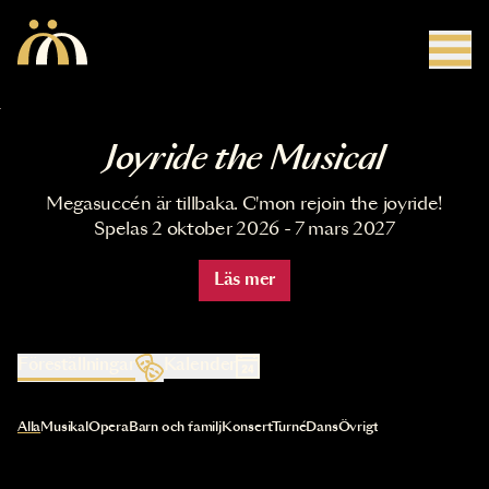
Hoppa till huvudinnehåll
Joyride the Musical
Megasuccén är tillbaka. C'mon rejoin the joyride!
Spelas 2 oktober 2026 - 7 mars 2027
Läs mer
Föreställningar
Kalender
Val av kategori uppdaterar innehållet automatiskt
Alla
Musikal
Opera
Barn och familj
Konsert
Turné
Dans
Övrigt