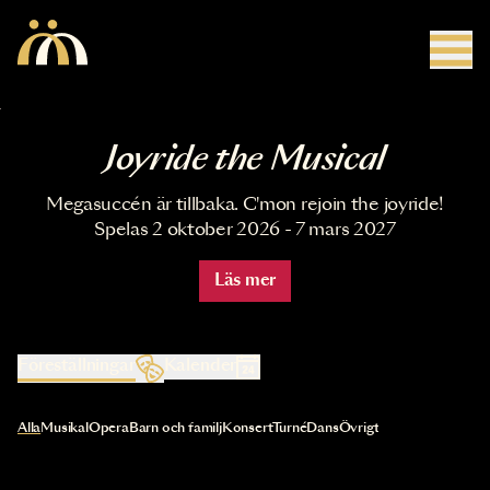
Hoppa till huvudinnehåll
Joyride the Musical
Megasuccén är tillbaka. C'mon rejoin the joyride!
Spelas 2 oktober 2026 - 7 mars 2027
Läs mer
Föreställningar
Kalender
Val av kategori uppdaterar innehållet automatiskt
Alla
Musikal
Opera
Barn och familj
Konsert
Turné
Dans
Övrigt