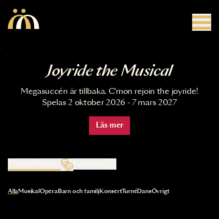
Hoppa till huvudinnehåll
Joyride the Musical
Megasuccén är tillbaka. C'mon rejoin the joyride!
Spelas 2 oktober 2026 - 7 mars 2027
Läs mer
Föreställningar
Kalender
Val av kategori uppdaterar innehållet automatiskt
Alla
Musikal
Opera
Barn och familj
Konsert
Turné
Dans
Övrigt