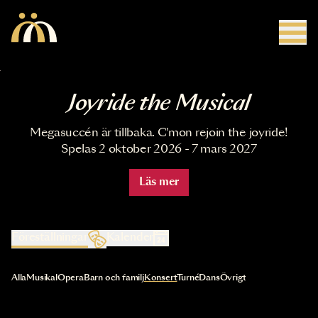
Hoppa till huvudinnehåll
Joyride the Musical
Megasuccén är tillbaka. C'mon rejoin the joyride!
Spelas 2 oktober 2026 - 7 mars 2027
Läs mer
Föreställningar
Kalender
Val av kategori uppdaterar innehållet automatiskt
Alla
Musikal
Opera
Barn och familj
Konsert
Turné
Dans
Övrigt