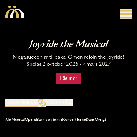
Hoppa till huvudinnehåll
Joyride the Musical
Megasuccén är tillbaka. C'mon rejoin the joyride!
Spelas 2 oktober 2026 - 7 mars 2027
Läs mer
Föreställningar
Kalender
Val av kategori uppdaterar innehållet automatiskt
Alla
Musikal
Opera
Barn och familj
Konsert
Turné
Dans
Övrigt