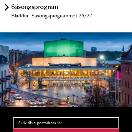
Säsongsprogram
Bläddra i Säsongsprogrammet 26/27
Nyhetsbrev
Ta del av förhandsinformation och biljettsläpp.