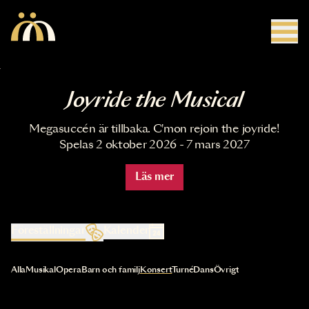
Hoppa till huvudinnehåll
Joyride the Musical
Megasuccén är tillbaka. C'mon rejoin the joyride!
Spelas 2 oktober 2026 - 7 mars 2027
Läs mer
Föreställningar
Kalender
Val av kategori uppdaterar innehållet automatiskt
Alla
Musikal
Opera
Barn och familj
Konsert
Turné
Dans
Övrigt