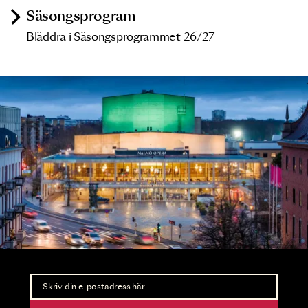
Säsongsprogram
Bläddra i Säsongsprogrammet 26/27
Nyhetsbrev
Ta del av förhandsinformation och biljettsläpp.