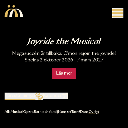
Hoppa till huvudinnehåll
Joyride the Musical
Megasuccén är tillbaka. C'mon rejoin the joyride!
Spelas 2 oktober 2026 - 7 mars 2027
Läs mer
Föreställningar
Kalender
Val av kategori uppdaterar innehållet automatiskt
Alla
Musikal
Opera
Barn och familj
Konsert
Turné
Dans
Övrigt