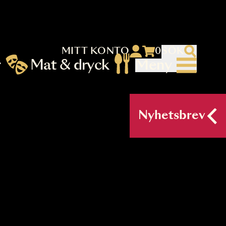
MITT KONTO
 menu)
llningar
Mat & dryck
Me
nu (primary) SV
Nyh