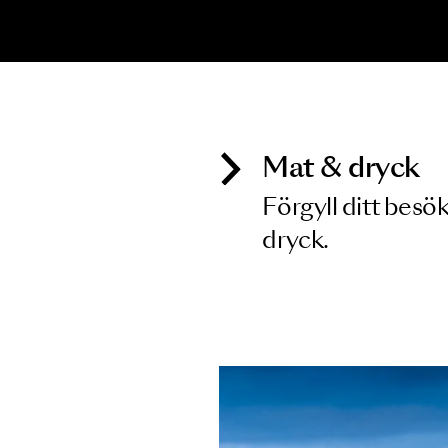
Inga föreställningar matchar
Mat & dry
Förgyll ditt
dryck.