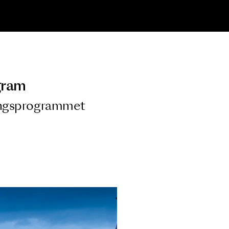
ngsprogram
ra i Säsongsprogrammet