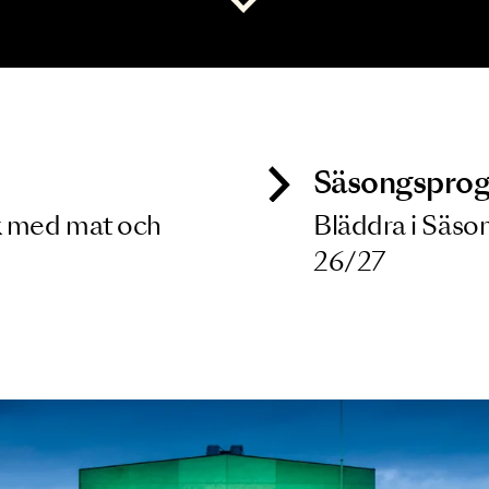
 dina filterkriterier
Visa alla
ck
Säso
 besök med mat och
Blädd
26/27