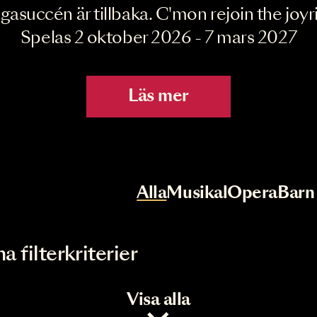
Joyride the Mu
Megasuccén är tillbaka. C'mon rejoin 
Spelas 2 oktober 2026 - 7 mar
Läs mer
r
Val av kategori
Alla
Musikal
Op