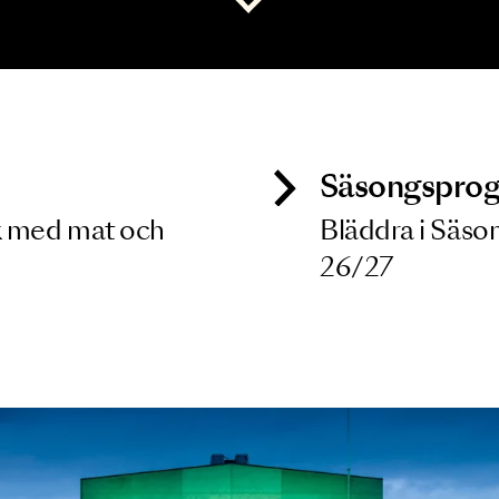
 dina filterkriterier
Visa alla
ck
Säso
 besök med mat och
Blädd
26/27