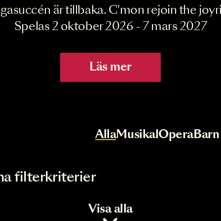
Joyride the Mu
Megasuccén är tillbaka. C'mon rejoin 
Spelas 2 oktober 2026 - 7 mar
Läs mer
r
Val av kategori
Alla
Musikal
Op