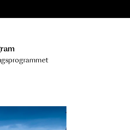
ngsprogram
ra i Säsongsprogrammet