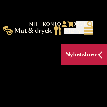
MITT KONTO
 menu)
llningar
Mat & dryck
Me
nu (primary) SV
Nyh