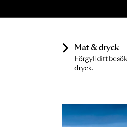
Inga föreställningar matchar
Mat & dry
Förgyll ditt
dryck.