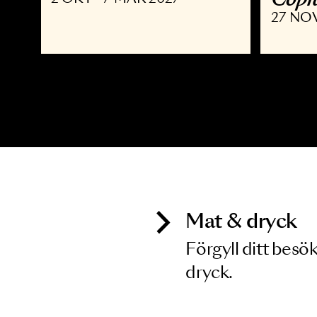
MUSIKAL
K
Joyride the Musical
D
C
2 OKT - 7 MAR 2027
2