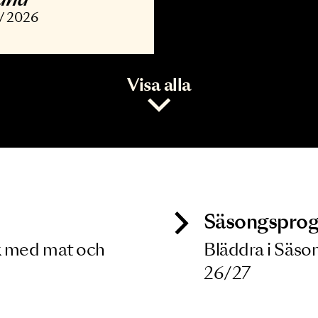
ONSERT
vořák, Barber,
opland
7 NOV 2026
Visa alla