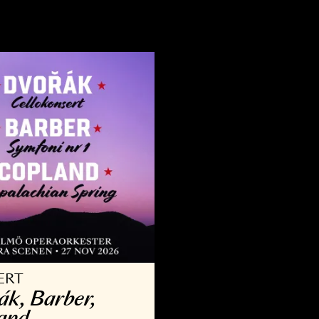
VRIGT
KONSERT
llsång med Operan
Kammar­
9 AUG - 30 AUG 2026
3 OKT - 29 