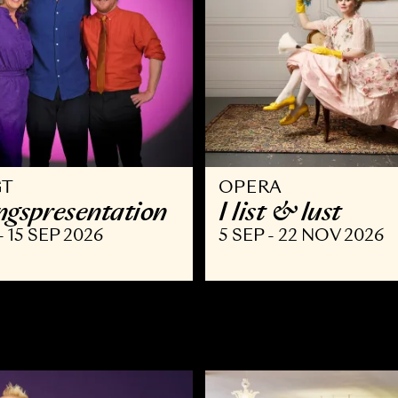
VRIGT
OPERA
äsongspresentation
I list & l
AUG - 15 SEP 2026
5 SEP - 22 