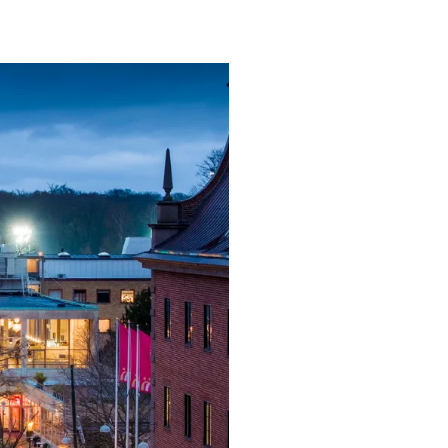
ngsprogram
ra i Säsongsprogrammet