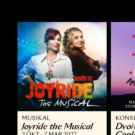
OPERA
Ö
Kvarteret Korpen
A
14 NOV - 10 JAN 2027
2