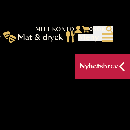
MITT KONTO
 menu)
llningar
Mat & dryck
Me
nu (primary) SV
Nyh