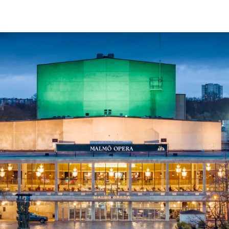
ck
Säso
 besök med mat och
Blädd
26/27