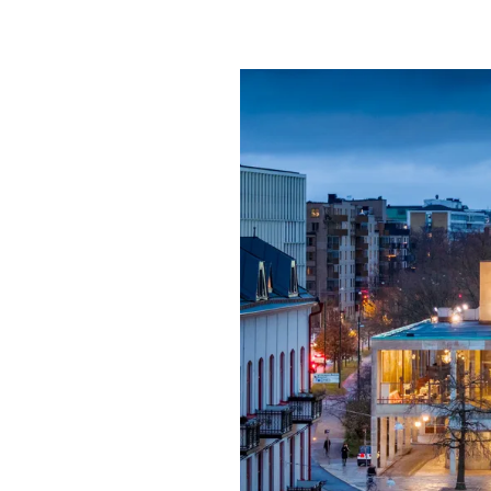
Mat & dry
Förgyll ditt
dryck.