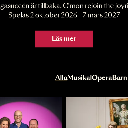
Joyride the Mu
Megasuccén är tillbaka. C'mon rejoin 
Spelas 2 oktober 2026 - 7 mar
Läs mer
r
Val av kategori
Alla
Musikal
Op