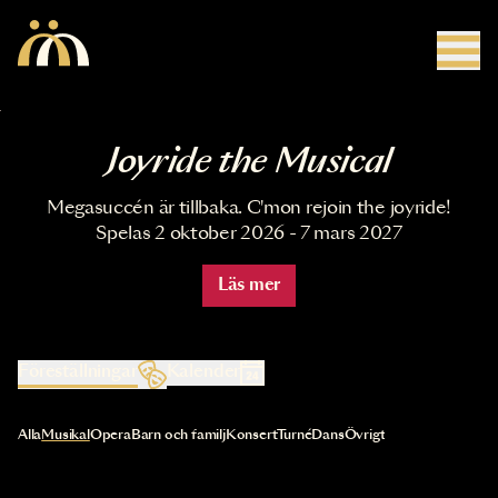
Hoppa till huvudinnehåll
Joyride the Musical
Megasuccén är tillbaka. C'mon rejoin the joyride!
Spelas 2 oktober 2026 - 7 mars 2027
Läs mer
Föreställningar
Kalender
Val av kategori uppdaterar innehållet automatiskt
Alla
Musikal
Opera
Barn och familj
Konsert
Turné
Dans
Övrigt