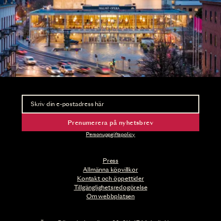
Nyhetsbrev
Ta del av förhandsinformation och biljettsläpp.
Prenumerera på nyhetsbrev
Personuppgiftspolicy
Press
Allmänna köpvillkor
Kontakt och öppettider
Tillgänglighetsredogörelse
Om webbplatsen