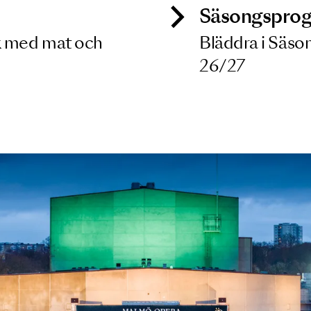
ck
Säso
 besök med mat och
Blädd
26/27