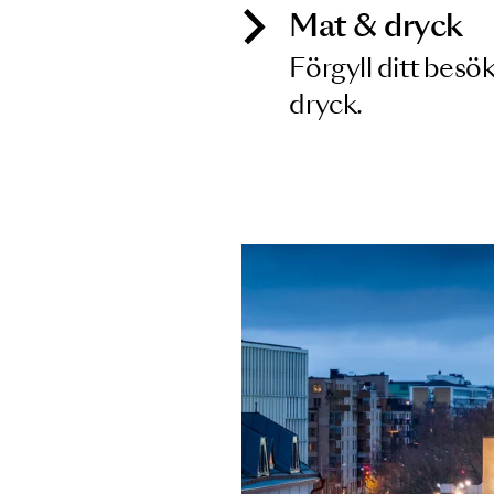
Mat & dry
Förgyll ditt
dryck.