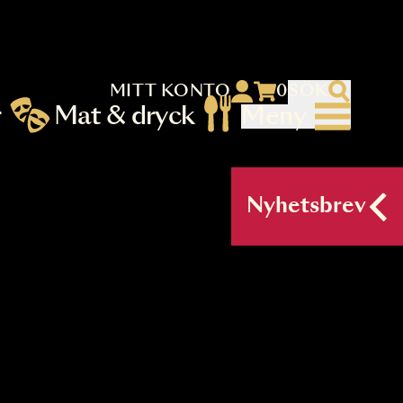
MITT KONTO
 menu)
llningar
Mat & dryck
Me
nu (primary) SV
Nyh