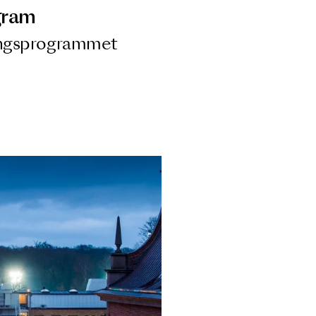
ngsprogram
ra i Säsongsprogrammet