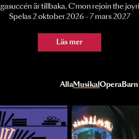
Joyride the Mu
Megasuccén är tillbaka. C'mon rejoin 
Spelas 2 oktober 2026 - 7 mar
Läs mer
r
Val av kategori
Alla
Musikal
Op