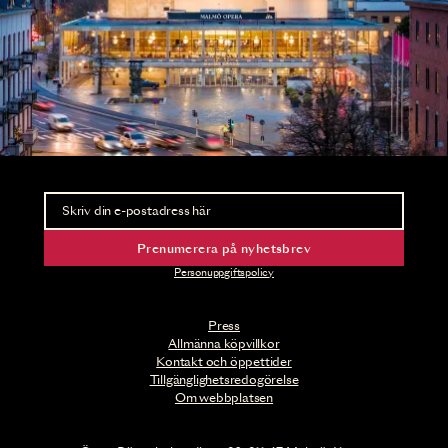
Nyhetsbrev
Ta del av förhandsinformation och biljettsläpp.
Prenumerera på nyhetsbrev
Personuppgiftspolicy
Press
Allmänna köpvillkor
Kontakt och öppettider
Tillgänglighetsredogörelse
Om webbplatsen