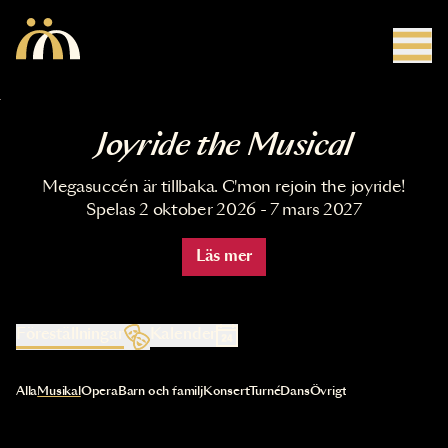
Hoppa till huvudinnehåll
Joyride the Musical
Megasuccén är tillbaka. C'mon rejoin the joyride!
Spelas 2 oktober 2026 - 7 mars 2027
Läs mer
Föreställningar
Kalender
Val av kategori uppdaterar innehållet automatiskt
Alla
Musikal
Opera
Barn och familj
Konsert
Turné
Dans
Övrigt