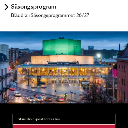
Säsongsprogram
Bläddra i Säsongsprogrammet 26/27
Nyhetsbrev
Ta del av förhandsinformation och biljettsläpp.