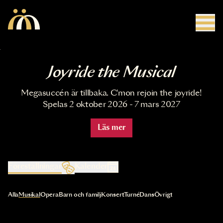
Hoppa till huvudinnehåll
Joyride the Musical
Megasuccén är tillbaka. C'mon rejoin the joyride!
Spelas 2 oktober 2026 - 7 mars 2027
Läs mer
Föreställningar
Kalender
Val av kategori uppdaterar innehållet automatiskt
Alla
Musikal
Opera
Barn och familj
Konsert
Turné
Dans
Övrigt