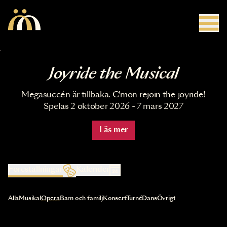
Hoppa till huvudinnehåll
Joyride the Musical
Megasuccén är tillbaka. C'mon rejoin the joyride!
Spelas 2 oktober 2026 - 7 mars 2027
Läs mer
Föreställningar
Kalender
Val av kategori uppdaterar innehållet automatiskt
Alla
Musikal
Opera
Barn och familj
Konsert
Turné
Dans
Övrigt