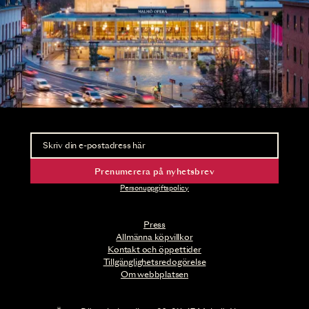
Nyhetsbrev
Ta del av förhandsinformation och biljettsläpp.
Prenumerera på nyhetsbrev
Personuppgiftspolicy
Press
Allmänna köpvillkor
Kontakt och öppettider
Tillgänglighetsredogörelse
Om webbplatsen