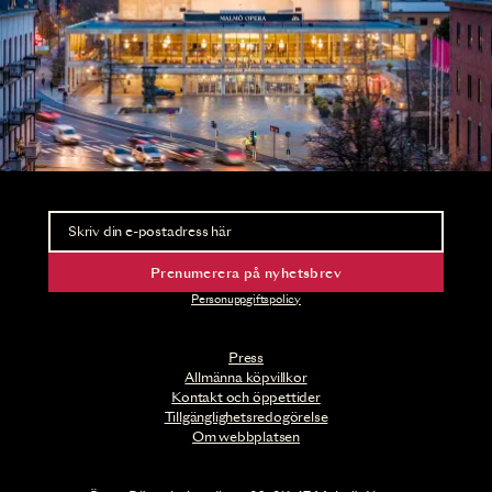
Nyhetsbrev
Ta del av förhandsinformation och biljettsläpp.
Prenumerera på nyhetsbrev
Personuppgiftspolicy
Press
Allmänna köpvillkor
Kontakt och öppettider
Tillgänglighetsredogörelse
Om webbplatsen