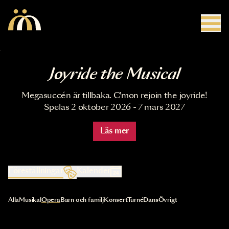
Hoppa till huvudinnehåll
Joyride the Musical
Megasuccén är tillbaka. C'mon rejoin the joyride!
Spelas 2 oktober 2026 - 7 mars 2027
Läs mer
Föreställningar
Kalender
Val av kategori uppdaterar innehållet automatiskt
Alla
Musikal
Opera
Barn och familj
Konsert
Turné
Dans
Övrigt