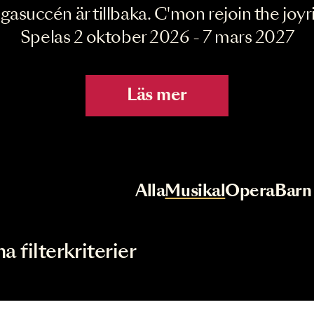
Joyride the Mu
Megasuccén är tillbaka. C'mon rejoin 
Spelas 2 oktober 2026 - 7 mar
Läs mer
r
Val av kategori
Alla
Musikal
Op