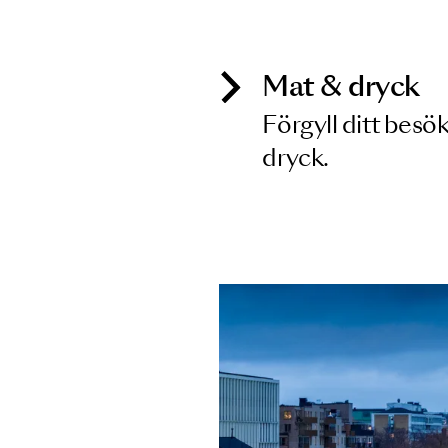
Inga föreställningar matchar
Mat & dry
Förgyll ditt
dryck.