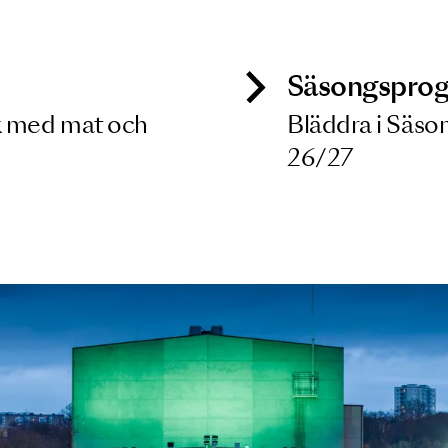
 dina filterkriterier
ck
Säso
 besök med mat och
Blädd
26/27