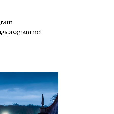
ngsprogram
ra i Säsongsprogrammet