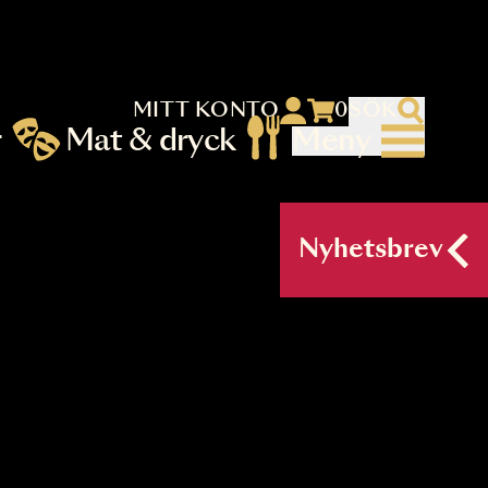
MITT KONTO
 menu)
llningar
Mat & dryck
Me
nu (primary) SV
Nyh