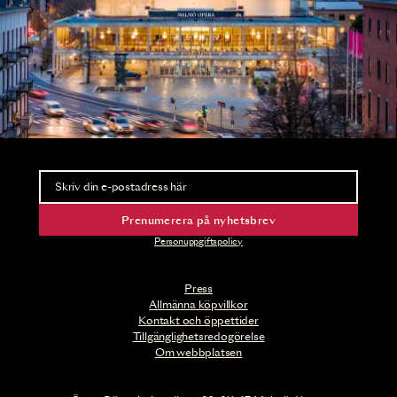
Nyhetsbrev
Ta del av förhandsinformation och biljettsläpp.
Prenumerera på nyhetsbrev
Personuppgiftspolicy
Press
Allmänna köpvillkor
Kontakt och öppettider
Tillgänglighetsredogörelse
Om webbplatsen