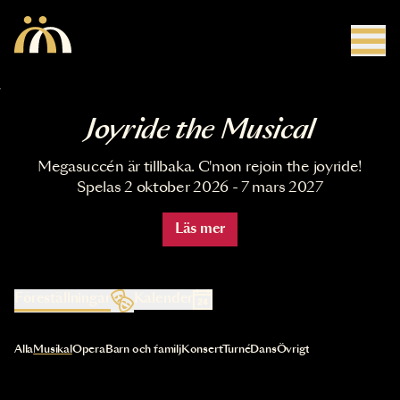
Hoppa till huvudinnehåll
Joyride the Musical
Megasuccén är tillbaka. C'mon rejoin the joyride!
Spelas 2 oktober 2026 - 7 mars 2027
Läs mer
Föreställningar
Kalender
Val av kategori uppdaterar innehållet automatiskt
Alla
Musikal
Opera
Barn och familj
Konsert
Turné
Dans
Övrigt